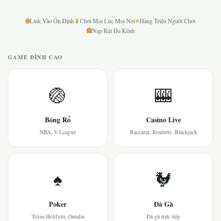
🌐
📱
⭐
Link Vào Ổn Định
Chơi Mọi Lúc Mọi Nơi
Hàng Triệu Người Chơi
🏦
Nạp Rút Đa Kênh
GAME ĐỈNH CAO
🏐
🎰
Bóng Rổ
Casino Live
NBA, V-League
Baccarat, Roulette, Blackjack
♠
🐓
Poker
Đá Gà
Texas Hold'em, Omaha
Đá gà trực tiếp