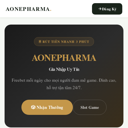
AONEPHARMA
.
Đăng Ký
🃏 RÚT TIỀN NHANH 3 PHÚT
AONEPHARMA
Gia Nhập Uy Tín
Freebet mỗi ngày cho mọi người đam mê game. Đỉnh cao,
hỗ trợ tận tâm 24/7.
🎲 Nhận Thưởng
Slot Game