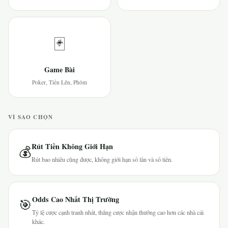
🃏
Game Bài
Poker, Tiến Lên, Phỏm
VÌ SAO CHỌN
Rút Tiền Không Giới Hạn
💰
Rút bao nhiêu cũng được, không giới hạn số lần và số tiền.
Odds Cao Nhất Thị Trường
🎯
Tỷ lệ cược cạnh tranh nhất, thắng cược nhận thưởng cao hơn các nhà cái
khác.