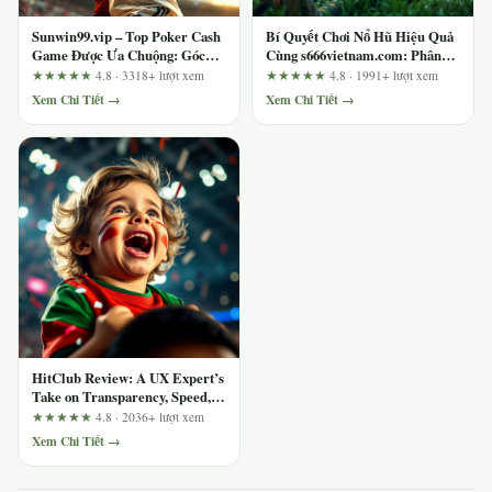
Sunwin99.vip – Top Poker Cash
Bí Quyết Chơi Nổ Hũ Hiệu Quả
Game Được Ưa Chuộng: Góc
Cùng s666vietnam.com: Phân
Nhìn Kiểm Chứng Từ Người
Tích Ai Hợp, Ai Không Hợp Và
★★★★★
4.8 · 3318+ lượt xem
★★★★★
4.8 · 1991+ lượt xem
Chơi Lâu Năm
Lý Do
Xem Chi Tiết →
Xem Chi Tiết →
HitClub Review: A UX Expert’s
Take on Transparency, Speed,
Usability, Security, and Support
★★★★★
4.8 · 2036+ lượt xem
Xem Chi Tiết →