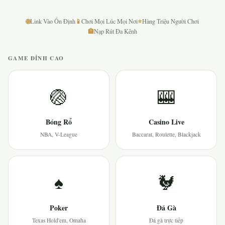
🌐
📱
⭐
Link Vào Ổn Định
Chơi Mọi Lúc Mọi Nơi
Hàng Triệu Người Chơi
🏦
Nạp Rút Đa Kênh
GAME ĐỈNH CAO
🏐
🎰
Bóng Rổ
Casino Live
NBA, V-League
Baccarat, Roulette, Blackjack
♠
🐓
Poker
Đá Gà
Texas Hold'em, Omaha
Đá gà trực tiếp