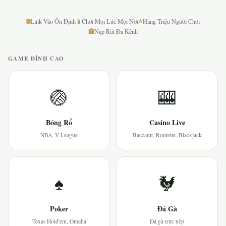
🌐
📱
⭐
Link Vào Ổn Định
Chơi Mọi Lúc Mọi Nơi
Hàng Triệu Người Chơi
🏦
Nạp Rút Đa Kênh
GAME ĐỈNH CAO
🏐
🎰
Bóng Rổ
Casino Live
NBA, V-League
Baccarat, Roulette, Blackjack
♠
🐓
Poker
Đá Gà
Texas Hold'em, Omaha
Đá gà trực tiếp