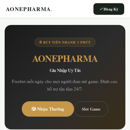
AONEPHARMA
.
Đăng Ký
🃏 RÚT TIỀN NHANH 3 PHÚT
AONEPHARMA
Gia Nhập Uy Tín
Freebet mỗi ngày cho mọi người đam mê game. Đỉnh cao,
hỗ trợ tận tâm 24/7.
🎲 Nhận Thưởng
Slot Game