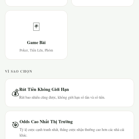
🃏
Game Bài
Poker, Tiến Lên, Phỏm
VÌ SAO CHỌN
Rút Tiền Không Giới Hạn
💰
Rút bao nhiêu cũng được, không giới hạn số lần và số tiền.
Odds Cao Nhất Thị Trường
🎯
Tỷ lệ cược cạnh tranh nhất, thắng cược nhận thưởng cao hơn các nhà cái
khác.