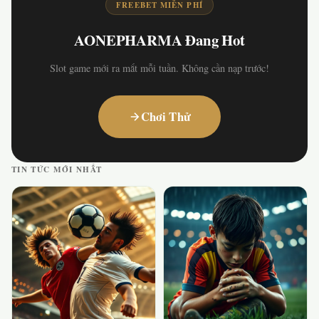
FREEBET MIỄN PHÍ
AONEPHARMA Đang Hot
Slot game mới ra mắt mỗi tuần. Không cần nạp trước!
Chơi Thử
TIN TỨC MỚI NHẤT