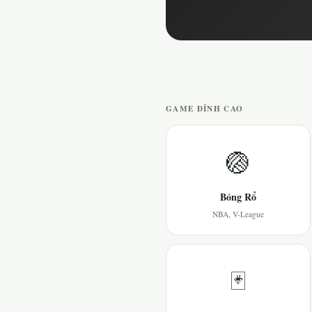
GAME ĐỈNH CAO
🏐
Bóng Rổ
NBA, V-League
🃏