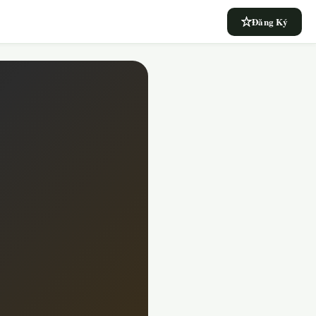
Đăng Ký