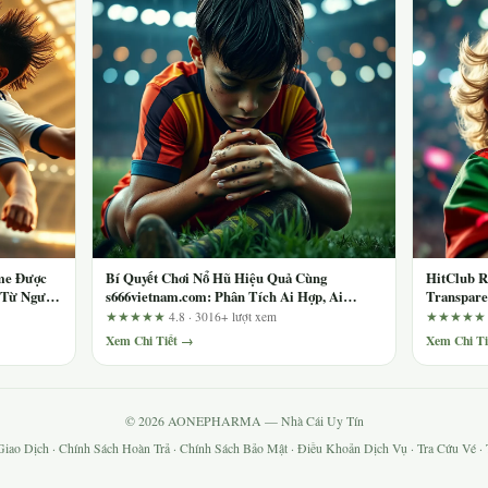
me Được
Bí Quyết Chơi Nổ Hũ Hiệu Quả Cùng
HitClub R
 Từ Người
s666vietnam.com: Phân Tích Ai Hợp, Ai
Transparen
Không Hợp Và Lý Do
Support
★★★★★
4.8 · 3016+ lượt xem
★★★★
Xem Chi Tiết →
Xem Chi T
© 2026 AONEPHARMA — Nhà Cái Uy Tín
Giao Dịch
·
Chính Sách Hoàn Trả
·
Chính Sách Bảo Mật
·
Điều Khoản Dịch Vụ
·
Tra Cứu Vé
·