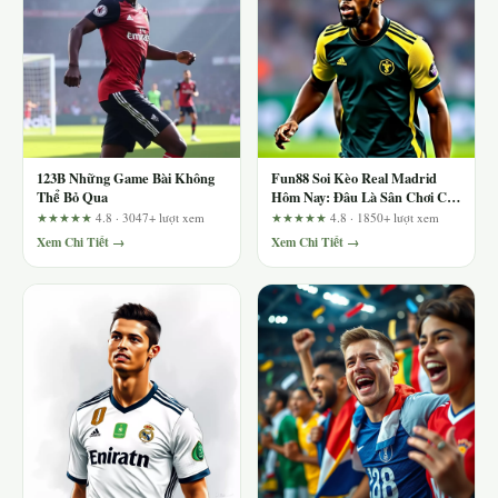
123B Những Game Bài Không
Fun88 Soi Kèo Real Madrid
Thể Bỏ Qua
Hôm Nay: Đâu Là Sân Chơi Cho
Dân Cá Cược Chuyên Nghiệp?
★★★★★
4.8 · 3047+ lượt xem
★★★★★
4.8 · 1850+ lượt xem
Xem Chi Tiết →
Xem Chi Tiết →