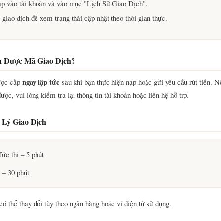
p vào tài khoản và vào mục "Lịch Sử Giao Dịch".
giao dịch để xem trạng thái cập nhật theo thời gian thực.
n Được Mã Giao Dịch?
ngay lập tức
ược cấp
sau khi bạn thực hiện nạp hoặc gửi yêu cầu rút tiền. N
ợc, vui lòng kiểm tra lại thông tin tài khoản hoặc liên hệ hỗ trợ.
 Lý Giao Dịch
ức thì – 5 phút
 – 30 phút
có thể thay đổi tùy theo ngân hàng hoặc ví điện tử sử dụng.