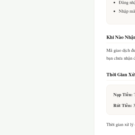
Đăng nhậ
Nhập mã 
Khi Nào Nhậ
Mã giao dịch đ
bạn chưa nhận đư
Thời Gian Xử
Nạp Tiền:
T
Rút Tiền:
3
Thời gian xử lý 