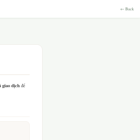
← Back
 giao dịch
để