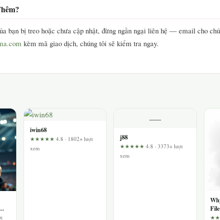
Thêm?
ủa bạn bị treo hoặc chưa cập nhật, đừng ngần ngại liên hệ — email cho chún
rma.com
kèm mã giao dịch, chúng tôi sẽ kiểm tra ngay.
—
iwin68
j88
★★★★★
4.8 · 1802+ lượt
★★★★★
4.8 · 3373+ lượt
xem
xem
Why
File
chốt
789
ợt
★