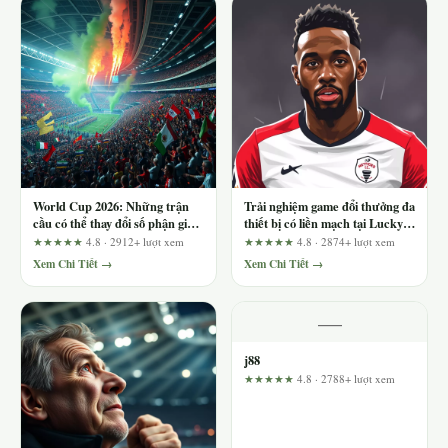
World Cup 2026: Những trận
Trải nghiệm game đổi thưởng đa
cầu có thể thay đổi số phận giải
thiết bị có liền mạch tại Lucky88
đấu
không?
★★★★★
4.8 · 2912+ lượt xem
★★★★★
4.8 · 2874+ lượt xem
Xem Chi Tiết →
Xem Chi Tiết →
—
j88
★★★★★
4.8 · 2788+ lượt xem