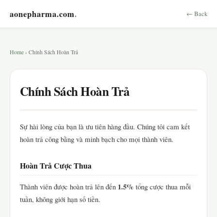
aonepharma.com
.
← Back
Home
› Chính Sách Hoàn Trả
Chính Sách Hoàn Trả
Sự hài lòng của bạn là ưu tiên hàng đầu. Chúng tôi cam kết
hoàn trả công bằng và minh bạch cho mọi thành viên.
Hoàn Trả Cược Thua
1.5%
Thành viên được hoàn trả lên đến
tổng cược thua mỗi
tuần, không giới hạn số tiền.