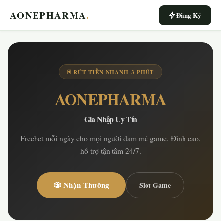
AONEPHARMA
.
Đăng Ký
🃏 RÚT TIỀN NHANH 3 PHÚT
AONEPHARMA
Gia Nhập Uy Tín
Freebet mỗi ngày cho mọi người đam mê game. Đỉnh cao,
hỗ trợ tận tâm 24/7.
🎲 Nhận Thưởng
Slot Game