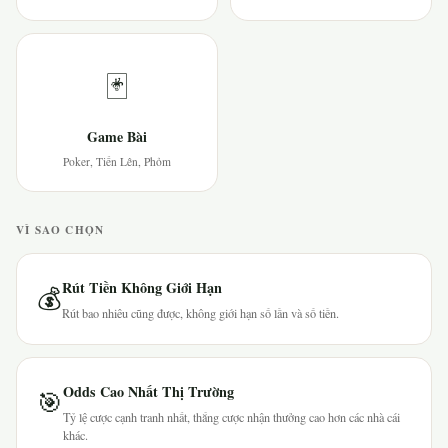
🃏
Game Bài
Poker, Tiến Lên, Phỏm
VÌ SAO CHỌN
Rút Tiền Không Giới Hạn
💰
Rút bao nhiêu cũng được, không giới hạn số lần và số tiền.
Odds Cao Nhất Thị Trường
🎯
Tỷ lệ cược cạnh tranh nhất, thắng cược nhận thưởng cao hơn các nhà cái
khác.