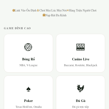
🌐
📱
⭐
Link Vào Ổn Định
Chơi Mọi Lúc Mọi Nơi
Hàng Triệu Người Chơi
🏦
Nạp Rút Đa Kênh
GAME ĐỈNH CAO
🏐
🎰
Bóng Rổ
Casino Live
NBA, V-League
Baccarat, Roulette, Blackjack
♠
🐓
Poker
Đá Gà
Texas Hold'em, Omaha
Đá gà trực tiếp