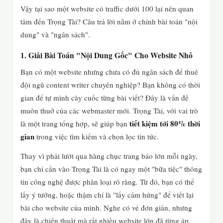
Vậy tại sao một website có traffic dưới 100 lại nên quan
tâm đến Trọng Tài? Câu trả lời nằm ở chính bài toán "nội
dung" và "ngân sách".
1. Giải Bài Toán "Nội Dung Gốc" Cho Website Nhỏ
Bạn có một website nhưng chưa có đủ ngân sách để thuê
đội ngũ content writer chuyên nghiệp? Bạn không có thời
gian để tự mình cày cuốc từng bài viết? Đây là vấn đề
muôn thuở của các webmaster mới. Trọng Tài, với vai trò
tiết kiệm tới 80% thời
là một trang tổng hợp, sẽ giúp bạn
gian
trong việc tìm kiếm và chọn lọc tin tức.
Thay vì phải lướt qua hàng chục trang báo lớn mỗi ngày,
bạn chỉ cần vào Trọng Tài là có ngay một "bữa tiệc" thông
tin công nghệ được phân loại rõ ràng. Từ đó, bạn có thể
lấy ý tưởng, hoặc thậm chí là "lấy cảm hứng" để viết lại
bài cho website của mình. Nghe có vẻ đơn giản, nhưng
đây là chiến thuật mà rất nhiều website lớn đã từng áp