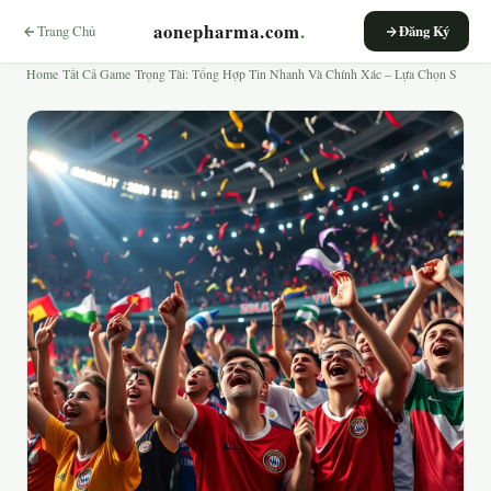
aonepharma.com
.
Trang Chủ
Đăng Ký
Home
›
Tất Cả Game
›
Trọng Tài: Tổng Hợp Tin Nhanh Và Chính Xác – Lựa Chọn S