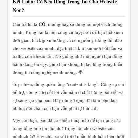
Kết Luận: Có Nên Dùng Trọng Tài Cho Website
Non?
CÓ
Câu trả lời là
, nhưng hãy sử dụng nó một cách thông
minh. Trọng Tài là một công cụ tuyệt vời để bạn tiết kiệm
thời gian, bắt kịp xu hướng và có nguồn ý tưởng dồi dào
cho website của mình, đặc biệt là khi bạn mới bắt đầu và
traffic còn khiêm tốn. Nó giống như một người bạn đồng
hành đáng tin cậy, giúp bạn không bị lạc lõng trong biển
thông tin công nghệ mênh mông. 🌟
Tuy nhiên, đừng quên rằng "content is king". Công cụ chỉ
hỗ trợ, còn giá trị cốt lõi vẫn nằm ở chất lượng bài viết và
sự sáng tạo của bạn. Hãy dùng Trọng Tài làm bàn đạp,
nhưng đôi chân của bạn vẫn phải tự bước đi.
Vậy còn bạn, bạn đã có chiến thuật nào để tận dụng các
trang tổng hợp tin tức như Trọng Tài cho website của
mình chưa? Hãy chia sẻ với tôi ở phần bình luận bên dưới