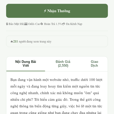
⚡ Nhận Thưởng
🔒 Bảo Mật SSL
🎰 Odds Cao
🔄 Hoàn Trả 1.5%
💳 Đa Kênh Nạp
211
🔥
người đang xem trang này
Nội Dung Bài
Đánh Giá
Giao
Viết
(2,550)
Dịch
Bạn đang vận hành một website nhỏ, traffic dưới 100 lượt
mỗi ngày và đang loay hoay tìm kiếm một nguồn tin tức
công nghệ nhanh, chính xác mà không muốn "ôm" quá
nhiều chi phí? Tôi hiểu cảm giác đó. Trong thế giới công
nghệ thông tin biến động từng giây, việc bỏ lỡ một tin tức
quan trọng cũng giống như bạn đang chạy đua nhưng lại