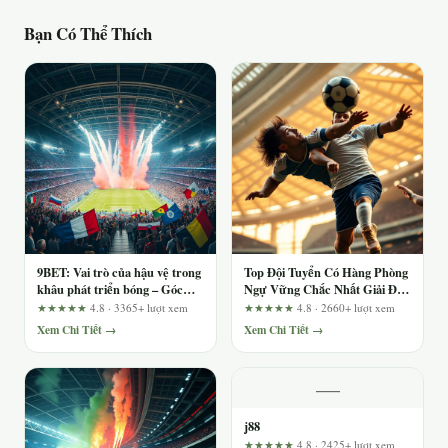
Bạn Có Thể Thích
9BET: Vai trò của hậu vệ trong
Top Đội Tuyển Có Hàng Phòng
khâu phát triển bóng – Góc
Ngự Vững Chắc Nhất Giải Đấu
nhìn từ hành trình người dùng
Hiện Nay
★★★★★
4.8 · 3365+ lượt xem
★★★★★
4.8 · 2660+ lượt xem
Xem Chi Tiết →
Xem Chi Tiết →
—
j88
★★★★★
4.8 · 2425+ lượt xem