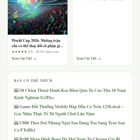
World Cup 2026: Những trận
cầu có thể thay đổi số phận giải
đấu
★★★★★
4.8 · 2810+ lượt xem
Xem Chi Tiết →
Xem Chi Tiết →
BẠN CÓ THỂ THÍCH
S8 Chien Thuat Danh Keo Hieu Qua Tu Cao Thu 10 Nam
🎰
Kinh Nghiem Es3Dys
Game Đổi Thưởng Mobile Hấp Dẫn Có Trên 123b.deal –
🎰
Góc Nhìn Thực Tế Từ Người Chơi Lâu Năm
U888 Theo Doi Nhung Ngoi Sao Dang Toa Sang Tren San
🎰
Co FToRh1
Rr88 Nhan Dinh Bong Da Moi Ngay Tu Chuyen Gia Bi
🎰